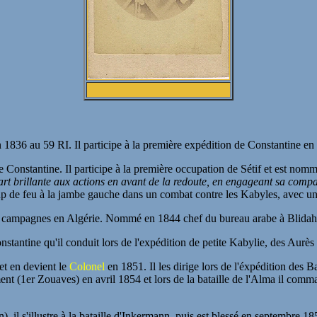
 1836 au 59 RI. Il participe à la première expédition de Constantine e
 Constantine. Il participe à la première occupation de Sétif et est no
part brillante aux actions en avant de la redoute, en engageant sa com
 coup de feu à la jambe gauche dans un combat contre les Kabyles, avec un
s campagnes en Algérie. Nommé en 1844 chef du bureau arabe à Blidah, 
stantine qu'il conduit lors de l'expédition de petite Kabylie, des Aurès 
et en devient le
Colonel
en 1851. Il les dirige lors de l'éxpédition des
t (1er Zouaves) en avril 1854 et lors de la bataille de l'Alma il comman
il s'illustre à la bataille d'Inkermann, puis est blessé en septembre 1855