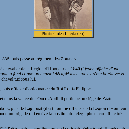
Photo Golz (Interlaken)
n 1836, puis passe au régiment des Zouaves.
mmé chevalier de la Légion d'Honneur en 1840 ("
jeune officier d'une
pagnie à fond contre un ennemi décuplé avec une extrème hardiesse et
 cheval tué sous lui.
puis officier d'ordonnance du Roi Louis Philippe.
et dans la vallée de l'Oued-Abdi. Il participe au siège de Zaatcha.
 Babors, puis de Laghouat (il est nommé officier de la Légion d'Honneur
de un brigade qui enlève la position du télégraphe et contribue très
 à l'attaque de la courtine lors de la prise de Sébastopol. Il revient de