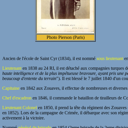
Photo Pierson (Paris)
Ancien de l'école de Saint Cyr (1834), il est nommé
sous lieutenant
en
Lieutenant
en 1838 au 24 RI, il est détaché aux compagnies turques de
haute intelligence et de la plus impétueuse bravoure, ayant pris une 
beaucoup d'entente du terrain
"). Il est blessé le 7 juillet 1840 d'un
Capitaine
en 1842 aux Zouaves, il effectue de nombreuses et diverse
Chef d'escadron
en 1846, il commande le bataillon de tirailleurs de Con
Lieutenant Colonel
en 1850, il prend la tête du régiment des Zouaves 
en 1852). Lors de la campagne de Crimée, il débarque avec son régimen
activement à la victoire.
Nommé
général de brigade
en 1854 (2eme brigade de la 2eme division), 