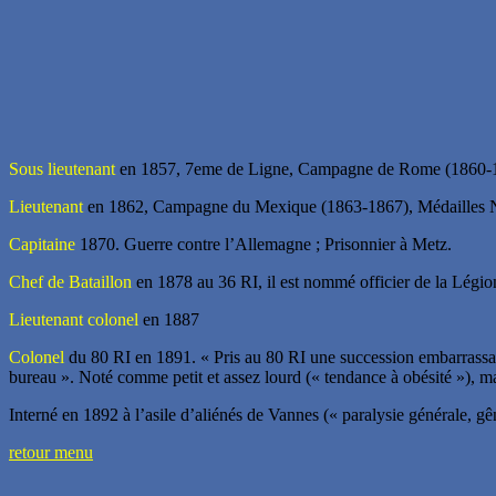
Sous lieutenant
en 1857, 7eme de Ligne, Campagne de Rome (1860-
Lieutenant
en 1862, Campagne du Mexique (1863-1867), Médailles
Capitaine
1870. Guerre contre l’Allemagne ; Prisonnier à Metz.
Chef de Bataillon
en 1878 au 36 RI, il est nommé officier de la Légi
Lieutenant colonel
en 1887
Colonel
du 80 RI en 1891. « Pris au 80 RI une succession embarrassa
bureau ». Noté comme petit et assez lourd (« tendance à obésité »), ma
Interné en 1892 à l’asile d’aliénés de Vannes (« paralysie générale,
retour menu