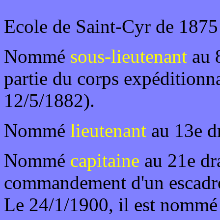
Ecole de Saint-Cyr de 1875
Nommé
sous-lieutenant
au 8
partie du corps expéditionn
12/5/1882).
Nommé
lieutenant
au 13e d
Nommé
capitaine
au 21e dra
commandement d'un escadro
Le 24/1/1900, il est nommé 