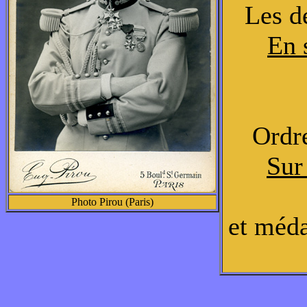
Les d
En 
Ordre
Sur 
Photo Pirou (Paris)
et méda