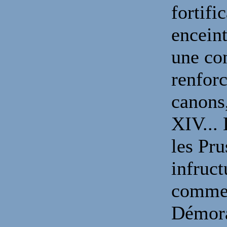
fortifi
encein
une con
renforc
canons
XIV... 
les Pru
infruct
commen
Démora