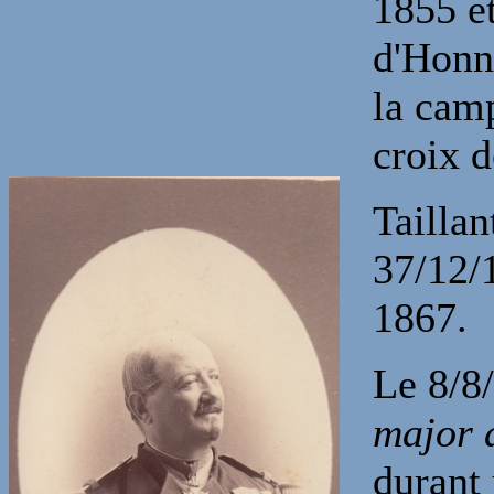
1855 et
d'Honne
la camp
croix d
Tailla
37/12/1
1867.
Le 8/8/
major 
durant 