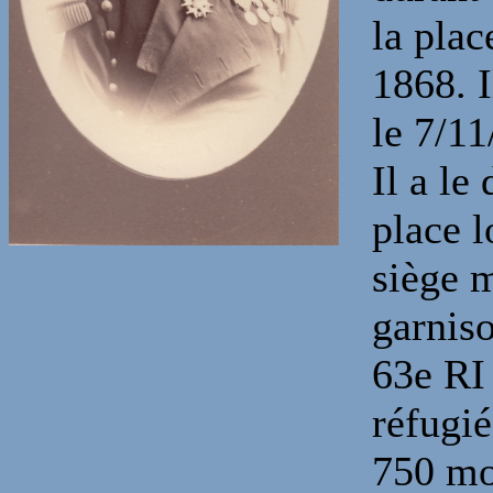
la pla
1868. 
le 7/11
Il a le
place l
siège m
garnis
63e RI
réfugié
750 mo