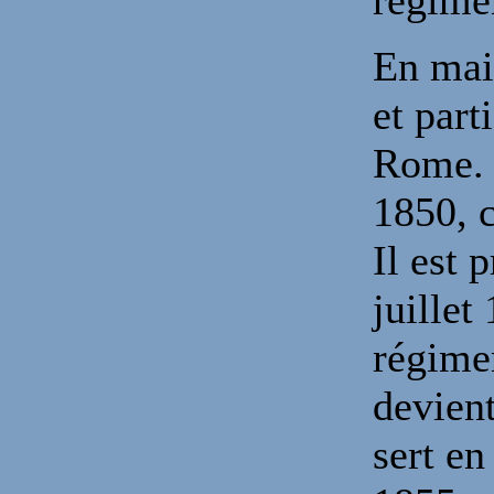
régime
En mai 
et part
Rome. I
1850, 
Il est
juillet
régimen
devien
sert en