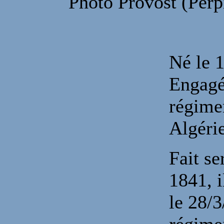
Photo Provost (Perp
Né le 1
Engagé
régimen
Algérie
Fait se
1841, i
le 28/