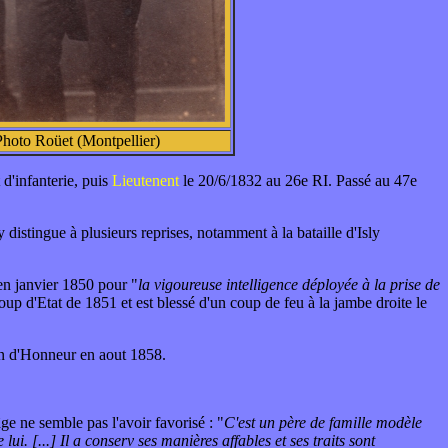
Photo Roüet (Montpellier)
d'infanterie, puis
Lieutenent
le 20/6/1832 au 26e RI. Passé au 47e
 distingue à plusieurs reprises, notamment à la bataille d'Isly
é en janvier 1850 pour "
la vigoureuse intelligence déployée à la prise de
oup d'Etat de 1851 et est blessé d'un coup de feu à la jambe droite le
on d'Honneur en aout 1858.
e ne semble pas l'avoir favorisé : "
C'est un père de famille modèle
ui. [...] Il a conserv ses manières affables et ses traits sont