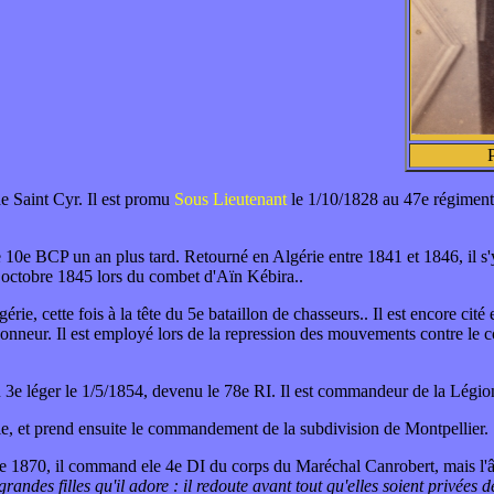
e Saint Cyr. Il est promu
Sous Lieutenant
le 1/10/1828 au 47e régiment 
le 10e BCP un an plus tard. Retourné en Algérie entre 1841 et 1846, il s'y
n octobre 1845 lors du combet d'Aïn Kébira..
rie, cette fois à la tête du 5e bataillon de chasseurs.. Il est encore cit
Honneur. Il est employé lors de la repression des mouvements contre le c
 3e léger le 1/5/1854, devenu le 78e RI. Il est commandeur de la Légi
alie, et prend ensuite le commandement de la subdivision de Montpellier.
de 1870, il command ele 4e DI du corps du Maréchal Canrobert, mais l'âg
ndes filles qu'il adore : il redoute avant tout qu'elles soient privées de l