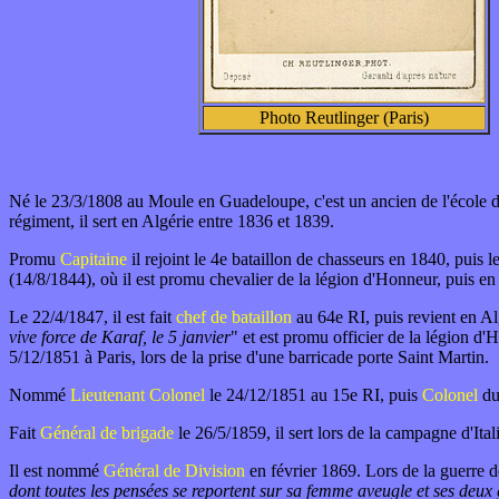
Photo Reutlinger (Paris)
Né le 23/3/1808 au Moule en Guadeloupe, c'est un ancien de l'école d
régiment, il sert en Algérie entre 1836 et 1839.
Promu
Capitaine
il rejoint le 4e bataillon de chasseurs en 1840, puis 
(14/8/1844), où il est promu chevalier de la légion d'Honneur, puis e
Le 22/4/1847, il est fait
chef de bataillon
au 64e RI, puis revient en Algé
vive force de Karaf, le 5 janvier
" et est promu officier de la légion d'
5/12/1851 à Paris, lors de la prise d'une barricade porte Saint Martin.
Nommé
Lieutenant Colonel
le 24/12/1851 au 15e RI, puis
Colonel
du
Fait
Général de brigade
le 26/5/1859, il sert lors de la campagne d'It
Il est nommé
Général de Division
en février 1869. Lors de la guerre 
dont toutes les pensées se reportent sur sa femme aveugle et ses deux gra