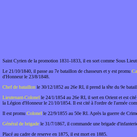
Saint Cyrien de la promotion 1831-1833, il en sort comme Sous Lieuten
Le 21/10/1840, il passe au 7e bataillon de chasseurs et y est promu
Ca
d'Honneur le 23/8/1848.
Chef de bataillon
le 30/12/1852 au 26e RI, il prend la tête du 9e batai
Lieutenant-Colonel
le 24/1/1854 au 26e RI, il sert en Orient et est cit
la Légion d'Honneur le 21/10/1854. Il est cité à l'ordre de l'armée com
Il est promu
Colonel
le 22/9/1855 au 50e RI. Après la guerre de Crim
Général de brigade
le 31/7/1867, il commande une brigade d'infanterie 
Placé au cadre de reserve en 1875, il est mort en 1885
.