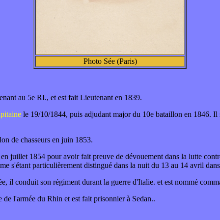
Photo Sée (Paris)
ant au 5e RI., et est fait Lieutenant en 1839.
pitaine
le 19/10/1844, puis adjudant major du 10e bataillon en 1846. Il s
llon de chasseurs en juin 1853.
é en juillet 1854 pour avoir fait preuve de dévouement dans la lutte contr
me s'étant particulièrement distingué dans la nuit du 13 au 14 avril dan
ée, il conduit son régiment durant la guerre d'Italie. et est nommé co
de l'armée du Rhin et est fait prisonnier à Sedan..