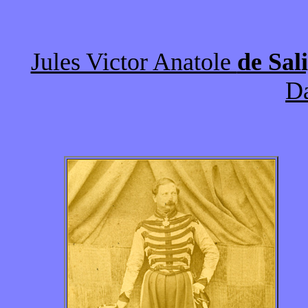
Jules Victor Anatole
de Sal
D