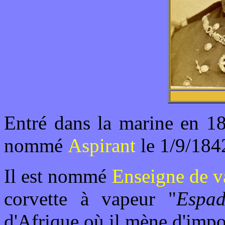
Entré dans la marine en 184
nommé
Aspirant
le 1/9/184
Il est nommé
Enseigne de v
corvette à vapeur "
Espa
d'Afrique où il mène d'impo