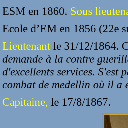
ESM en 1860.
Sous lieuten
Ecole d’EM en 1856 (22e su
Lieutenant
le 31/12/1864. 
demande à la contre guerill
d'excellents services. S'est
combat de medellin où il a é
Capitaine,
le 17/8/1867.