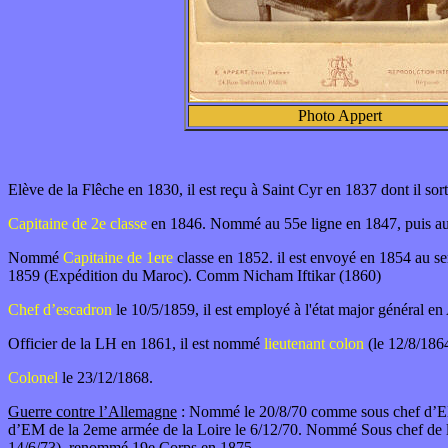
Photo Appert
Elève de la Flêche en 1830, il est reçu à Saint Cyr en 1837 dont il sort
Capitaine de 2e classe
en 1846. Nommé au 55e ligne en 1847, puis au 
Nommé
Capitaine de 1ere
classe en 1852. il est envoyé en 1854 au se
1859 (Expédition du Maroc). Comm Nicham Iftikar (1860)
Chef d’escadron
le 10/5/1859, il est employé à l'état major général en
Officier de la LH en 1861, il est nommé
lieutenant colon
(le 12/8/1864
Colonel
le 23/12/1868.
Guerre contre l’Allemagne
: Nommé le 20/8/70 comme sous chef d’EM 
d’EM de la 2eme armée de la Loire le 6/12/70. Nommé Sous chef de 
14/6/73), renommé 19e Corps en 1875.