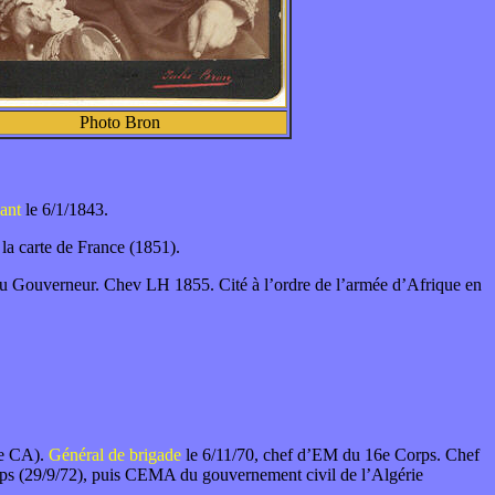
Photo Bron
nant
le 6/1/1843.
a carte de France (1851).
n du Gouverneur. Chev LH 1855. Cité à l’ordre de l’armée d’Afrique en
6e CA).
Général de brigade
le 6/11/70, chef d’EM du 16e Corps. Chef
s (29/9/72), puis CEMA du gouvernement civil de l’Algérie