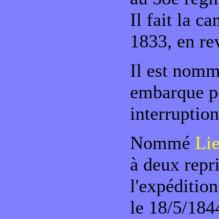
Il fait la 
1833, en re
Il est nom
embarque po
interruptio
Nommé
Li
à deux repri
l'expédition
le 18/5/1844