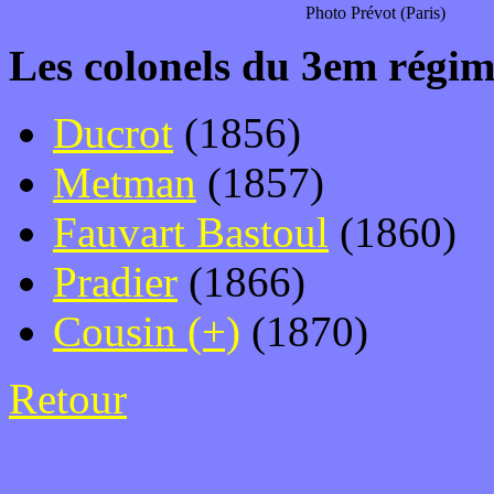
Photo Prévot (Paris)
Les colonels du 3em régim
Ducrot
(1856)
Metman
(1857)
Fauvart Bastoul
(1860)
Pradier
(1866)
Cousin (+)
(1870)
Retour