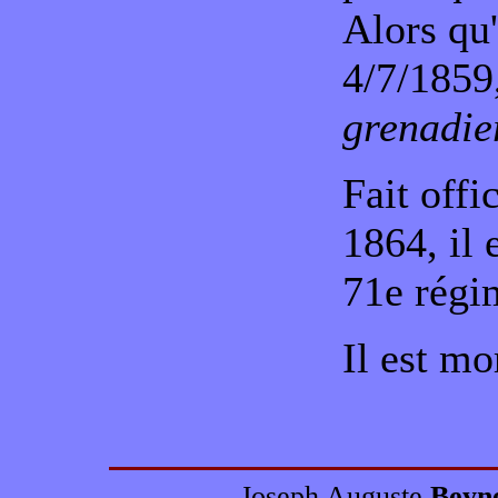
Alors qu'
4/7/1859
grenadie
Fait off
1864, il
71e régim
Il est mo
Joseph Auguste
Beyn