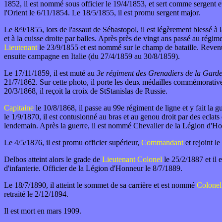
1852, il est nommé sous officier le 19/4/1853, et sert comme sergent et 
l'Orient le 6/11/1854. Le 18/5/1855, il est promu sergent major.
Le 8/9/1855, lors de l'assaut de Sébastopol, il est légèrement blessé à 
et à la cuisse droite par balles. Après près de vingt ans passé au régime
Lieutenant
le 23/9/1855 et est nommé sur le champ de bataille. Revenu 
ensuite campagne en Italie (du 27/4/1859 au 30/8/1859).
Le 17/11/1859, il est muté au
3e régiment des Grenadiers de la Gard
21/7/1862. Sur cette photo, il porte les deux médailles commémorative
20/3/1868, il reçoit la croix de StStanislas de Russie.
Capitaine
le 10/8/1868, il passe au 99e régiment de ligne et y fait la g
le 1/9/1870, il est contusionné au bras et au genou droit par des eclats 
lendemain. Après la guerre, il est nommé Chevalier de la Légion d'H
Le 4/5/1876, il est promu officier supérieur,
Commandant
et rejoint le
Delbos atteint alors le grade de
Lieutenant Colonel
le 25/2/1887 et il
d'infanterie. Officier de la Légion d'Honneur le 8/7/1889.
Le 18/7/1890, il atteint le sommet de sa carrière et est nommé
Colonel
retraité le 2/12/1894.
Il est mort en mars 1909.