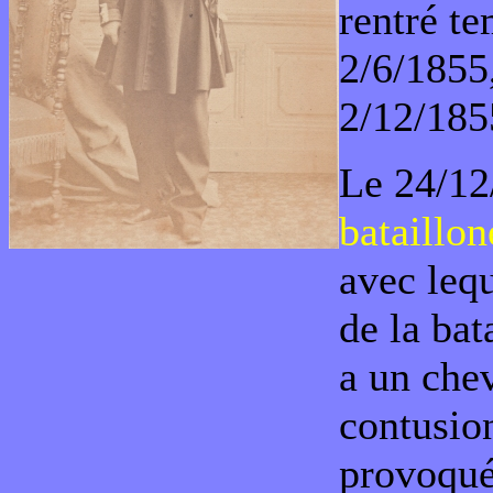
rentré t
2/6/1855,
2/12/185
Le 24/12
bataillon
avec lequ
de la bat
a un chev
contusio
provoqué