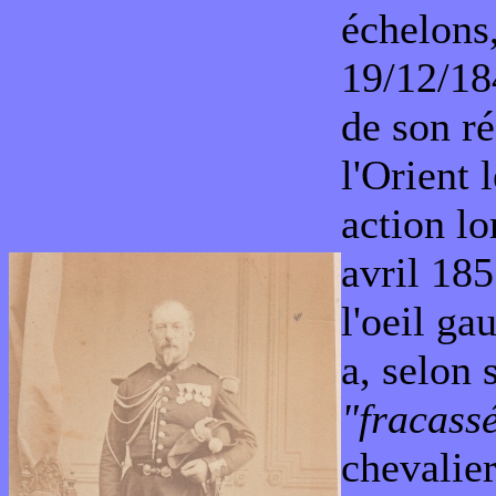
échelons
19/12/18
de son r
l'Orient 
action l
avril 185
l'oeil ga
a, selon 
"fracass
chevalie