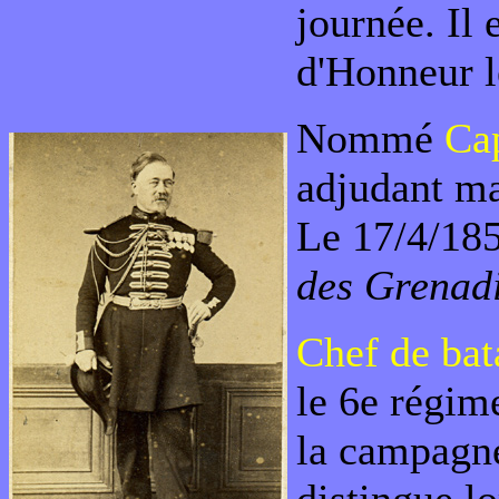
journée. Il 
d'Honneur l
Nommé
Cap
adjudant ma
Le 17/4/18
des Grenadi
Chef de bat
le 6e régime
la campagne