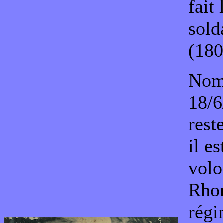
fait
sold
(180
No
18/6
rest
il e
volo
Rhon
régi