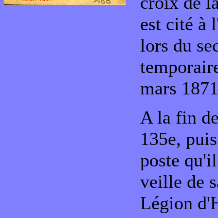
croix de l
est cité à
lors du s
temporaire
mars 1871
A la fin d
135e, puis
poste qu'i
veille de 
Légion d'H