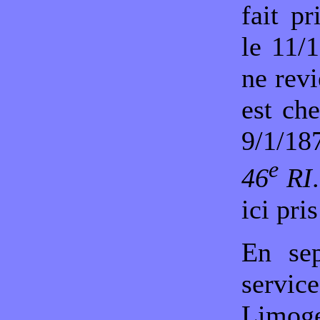
fait p
le 11/
ne rev
est ch
9/1/18
e
46
RI
ici pri
En sep
servic
Limog