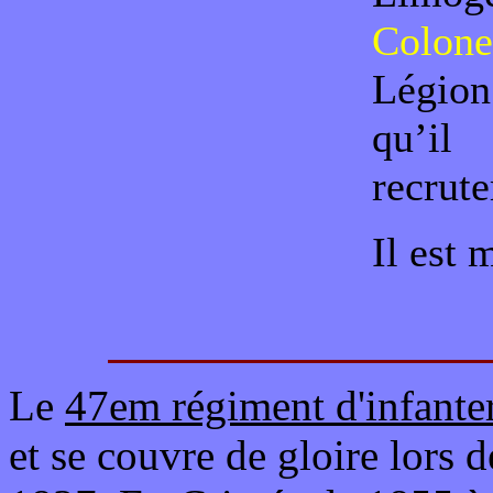
Colone
Légion
qu’i
recrut
Il est 
Le
47em régiment d'infante
et se couvre de gloire lors 