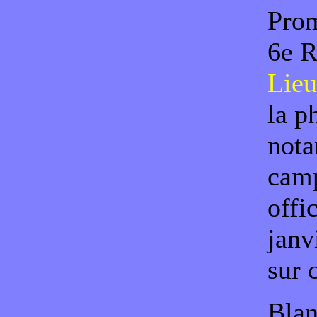
Pro
6e R
Lieu
la p
nota
camp
offi
janvi
sur 
Blan