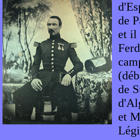
d'Es
de P
et i
Ferd
camp
(déb
de S
d'Al
et M
Légi