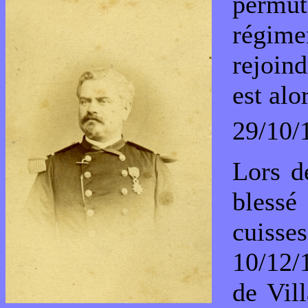
permuta
régime
rejoind
est al
29/10/
Lors d
blessé
cuiss
10/12/
de Vill