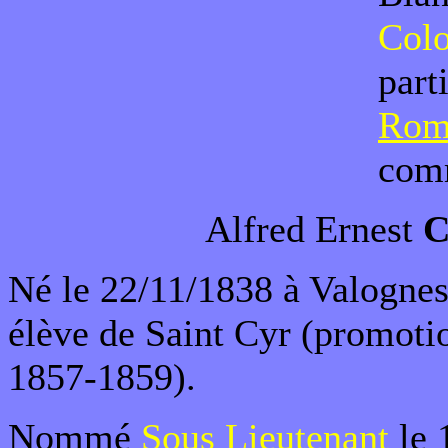
Colo
part
Rom
comm
Alfred Ernest
C
Né le 22/11/1838 à Valognes,
élève de Saint Cyr (promotio
1857-1859).
Nommé
Sous Lieutenant
le 