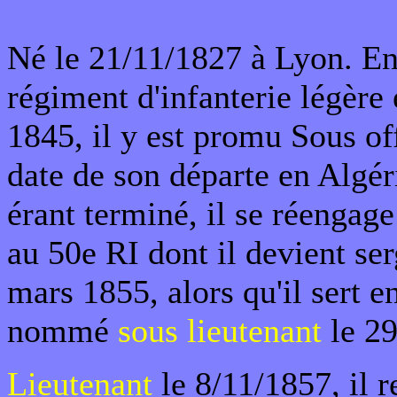
Né le 21/11/1827 à Lyon. E
régiment d'infanterie légèr
1845, il y est promu Sous off
date de son départe en Algé
érant terminé, il se réengag
au 50e RI dont il devient se
mars 1855, alors qu'il sert e
nommé
sous lieutenant
le 29
Lieutenant
le 8/11/1857, il r