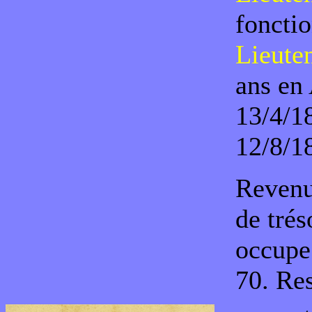
foncti
Lieute
ans en
13/4/1
12/8/1
Revenu 
de trés
occupe
70. Res