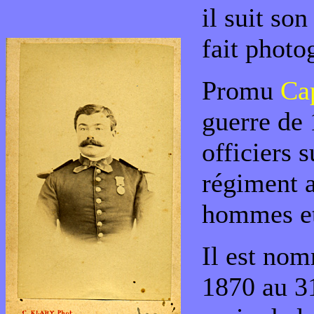
il suit so
fait photo
Promu
Ca
guerre de 1
officiers 
régiment a
hommes et 
Il est no
1870 au 31