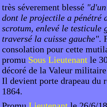
très séverement blessé
"d'un
dont le projectile a pénétré 
scrotum, enlevé le testicule 
traversé la cuisse gauche"
. 
consolation pour cette mutila
promu
Sous Lieutenant
le 30
décoré de la Valeur militair
Il devient porte drapeau du 
1864.
Promu
Lieutenant
le 26/6/18