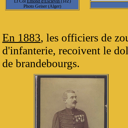
Lt Col
Emond d'Esclevin
(1eZ)
Photo Geiser (Alger)
En 1883
, les officiers de z
d'infanterie, recoivent le d
de brandebourgs.