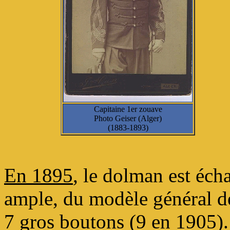
Capitaine 1er zouave
Photo Geiser (Alger)
(1883-1893)
En 1895
, le dolman est éch
ample, du modèle général de
7 gros boutons (9 en 1905).