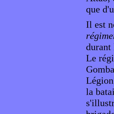
que d'u
Il est
régime
durant 
Le rég
Gombau
Légion
la bata
s'illus