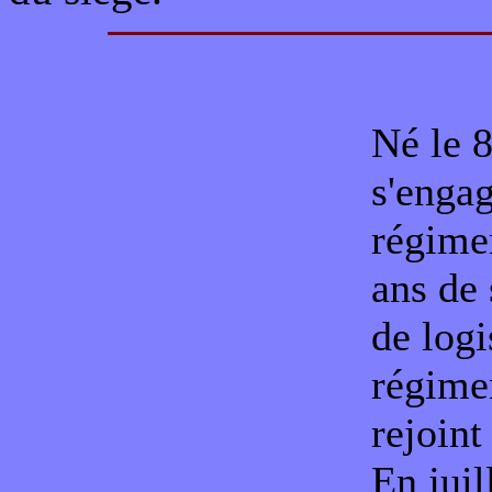
Né le 8
s'enga
régimen
ans de 
de logi
régimen
rejoint
En juil