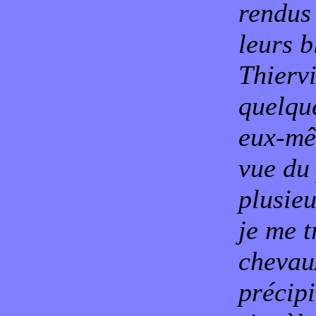
rendus 
leurs b
Thiervi
quelque
eux-mê
vue du 
plusie
je me t
chevaux
précipi