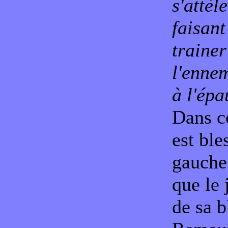
s'attèl
faisant
traine
l'ennem
à l'épa
Dans ce
est ble
gauche
que le
de sa b