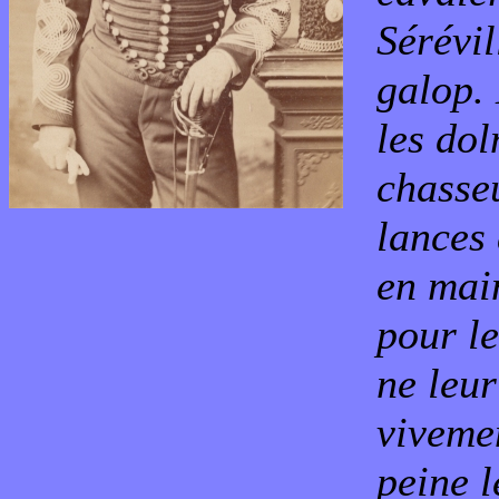
Sérévil
galop.
les dol
chasseu
lances 
en main
pour le
ne leur
viveme
peine l