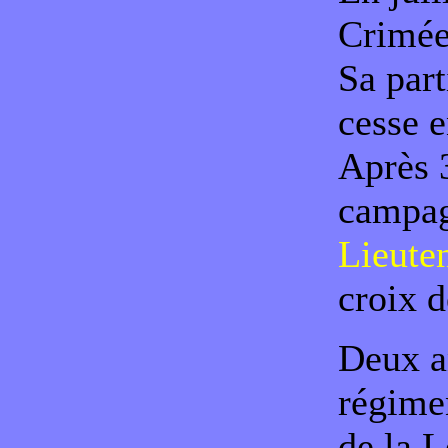
Crimée 
Sa part
cesse 
Après 3
campagn
Lieute
croix d
Deux an
régimen
de la L