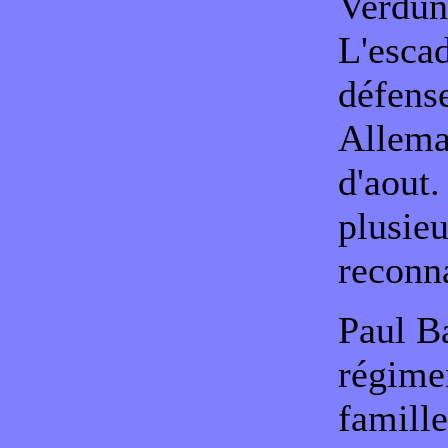
Verdun
L'escad
défense
Allema
d'aout.
plusieu
reconna
Paul Ba
régimen
famille