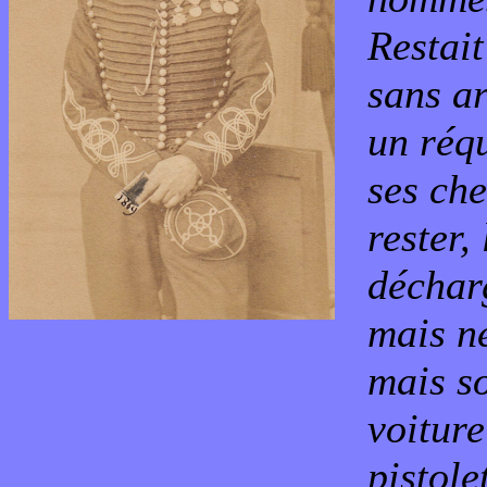
Restai
sans a
un réqu
ses ch
rester,
décharg
mais ne
mais s
voiture
pistole