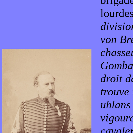
brigade
lourdes
divisi
von Br
chasseu
Gombau
droit d
trouve
uhlans
vigour
cavaler