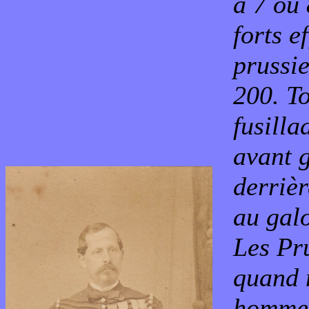
à 7 ou
forts e
prussie
200. T
fusilla
avant 
derrièr
au galo
Les Pr
quand n
hommes