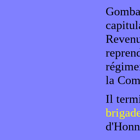
Gombaud
capitul
Revenu 
repren
régimen
la Com
Il ter
brigad
d'Honne