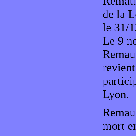
Remaury
de la L
le 31/
Le 9 n
Remaury
revient
partici
Lyon.
Remaury
mort e