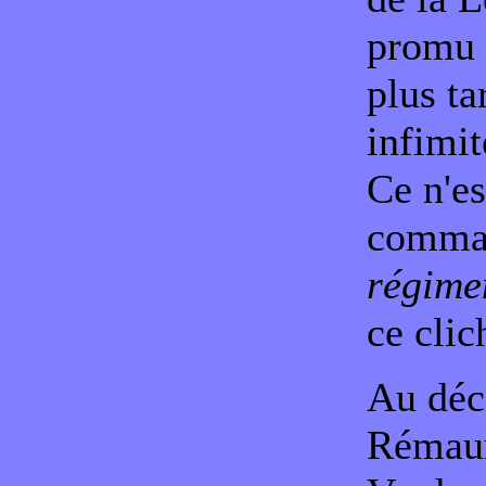
promu
plus ta
infimit
Ce n'es
comman
régime
ce clic
Au déc
Rémau