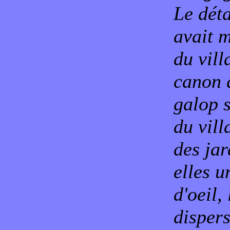
Le déta
avait 
du vill
canon 
galop s
du vill
des jar
elles u
d'oeil,
dispers