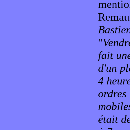
mention
Remau
Bastie
"
Vendr
fait un
d'un p
4 heur
ordres
mobile
était d