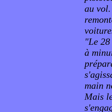
au vol
remont
voiture
"Le 28
à minu
prépara
s'agiss
main n
Mais le
s'engag