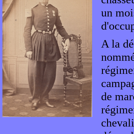
un moi
d'occup
A la dé
nomm
régimen
campag
de mar
régime
cheval