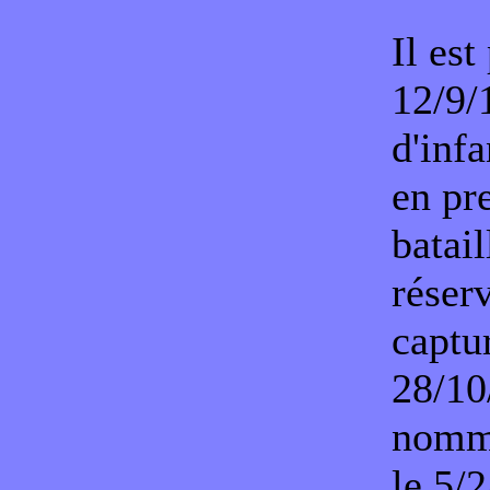
Il es
12/9/
d'inf
en pr
batail
réserv
captu
28/10/
nommé
le 5/