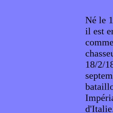
Né le 
il est 
comme 
chasseu
18/2/18
septemb
bataill
Impéria
d'Itali