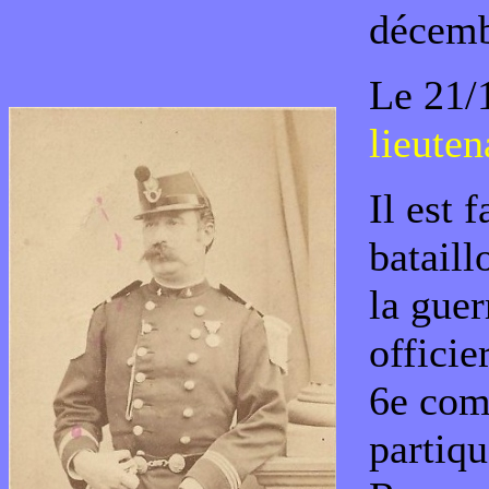
décemb
Le 21/
lieuten
Il est f
bataill
la guer
officie
6e comp
partiqu