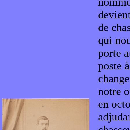
nomm
devient
de chas
qui nou
porte a
poste à
change
notre o
en oct
adjudan
chasseu