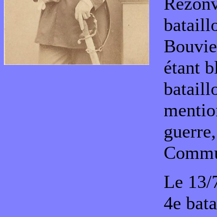
Rezonvi
bataill
Bouvie
étant b
bataill
mention
guerre,
Commu
Le 13/
4e bata