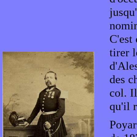
jusqu
nomin
C'est
tirer 
d'Ale
des c
col. I
qu'il 
Poyar