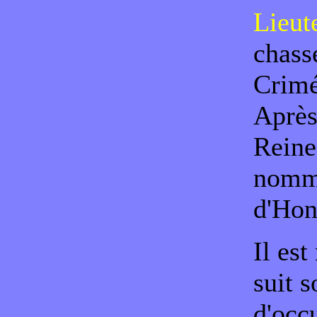
Lieut
chass
Crimée
Après
Reine
nommé
d'Hon
Il es
suit 
d'occ