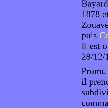
Bayard
1878 et
Zouaves
puis
Co
Il est 
28/12/
Prom
il pre
subdivi
comman