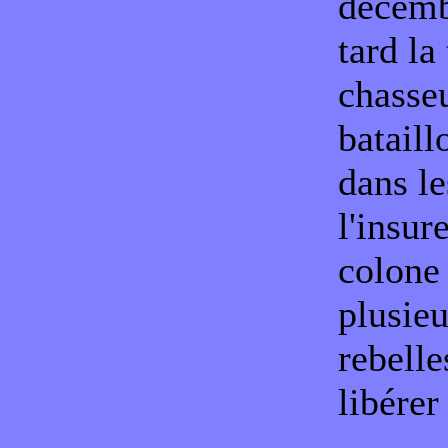
décemb
tard la
chasseu
bataill
dans le
l'insur
colone 
plusie
rebell
libérer