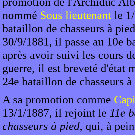
promotion de l'Archiduc Alber
nommé
Sous
lieutenant
le 1
bataillon de chasseurs à pie
30/9/1881, il passe au 10e ba
après avoir suivi les cours d
guerre, il est breveté d'état 
24e bataillon de chasseurs à
A sa promotion comme
Capi
13/1/1887, il rejoint le
11e b
chasseurs à pied
, qui, à pei