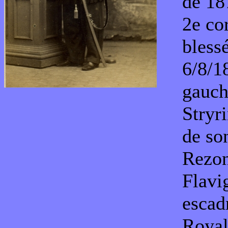
de 18
2e co
blessé
6/8/1
gauch
Stryr
de son
Rezon
Flavi
escad
Royal