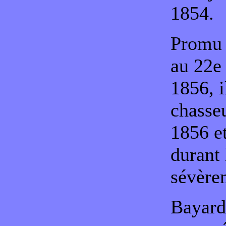
1854.
Prom
au 22e 
1856, i
chasseu
1856 et
durant 
sévère
Bayard 