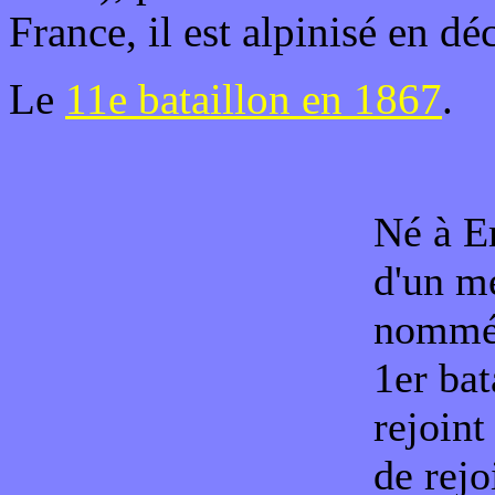
France, il est alpinisé en d
Le
11e bataillon en 1867
.
Né à Em
d'un me
nomm
1er bat
rejoint
de rejo